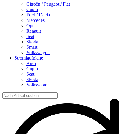
Citroën / Peugeot / Fiat
Cupra
Ford / Dacia
Mercedes
Opel
Renault
Seat
Skoda
Smart
Volkswagen
Stromlaufpläne
Audi
Cupra
Seat
Skoda
Volkswagen