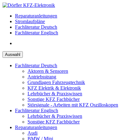
Zum
Inhalt
Reparaturanleitungen
springen
Stromlaufpläne
Fachliteratur Deutsch
Fachliteratur Englisch
Auswahl
Fachliteratur Deutsch
Aktoren & Sensoren
Antriebsstrang
Grundlagen Fahrzeugtechnik
KFZ Elektrik & Elektronik
Lehrbücher & Praxiswissen
Sonstige KFZ Fachbücher
Störsignale - Arbeiten mit KFZ Oszilloskopen
Fachliteratur Englisch
Lehrbücher & Praxiswissen
Sonstige KFZ Fachbücher
Reparaturanleitungen
Audi
BMW / Mini