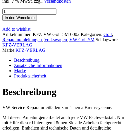
inkl. 7 % MwSt.
zzgl.
Versandkosten
VW
Golf
In den Warenkorb
5
Plus
Add to wishlist
5M
Artikelnummer:
KFZ-VW-Golf-5M-0002
Kategorien:
Golf
,
2003-
Reparaturanleitungen
,
Volkswagen
,
VW Golf 5M
Schlagwort:
2008
KFZ-VERLAG
Bremsanlagen
Marke:
KFZ-VERLAG
Bremsen
System
Beschreibung
Reparaturanleitung
Zusätzliche Informationen
Menge
Marke
Produktsicherheit
Beschreibung
VW Service Reparaturleitfaden zum Thema Bremssysteme.
Mit diesen Anleitungen arbeitet auch jede VW Fachwerkstatt. Nur
mit Hilfe dieser Unterlagen können Sie alle Arbeiten fachgerecht
erledigen. Enthalten sind technische Daten und detailreiche