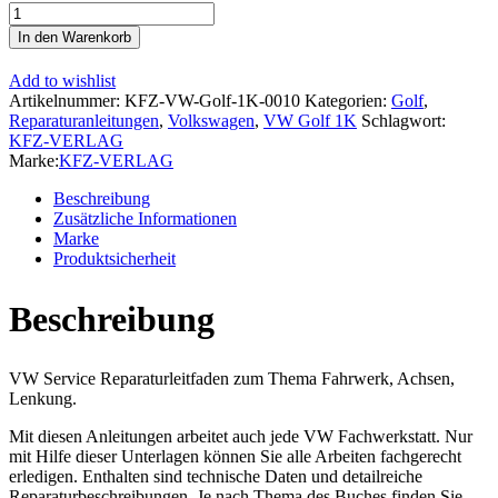
VW
Golf
In den Warenkorb
5
Typ
Add to wishlist
1K
Artikelnummer:
KFZ-VW-Golf-1K-0010
Kategorien:
Golf
,
2003-
Reparaturanleitungen
,
Volkswagen
,
VW Golf 1K
Schlagwort:
2008
KFZ-VERLAG
Fahrwerk
Marke:
KFZ-VERLAG
Achsen
Lenkung
Beschreibung
Reparaturanleitung
Zusätzliche Informationen
Menge
Marke
Produktsicherheit
Beschreibung
VW Service Reparaturleitfaden zum Thema Fahrwerk, Achsen,
Lenkung.
Mit diesen Anleitungen arbeitet auch jede VW Fachwerkstatt. Nur
mit Hilfe dieser Unterlagen können Sie alle Arbeiten fachgerecht
erledigen. Enthalten sind technische Daten und detailreiche
Reparaturbeschreibungen. Je nach Thema des Buches finden Sie