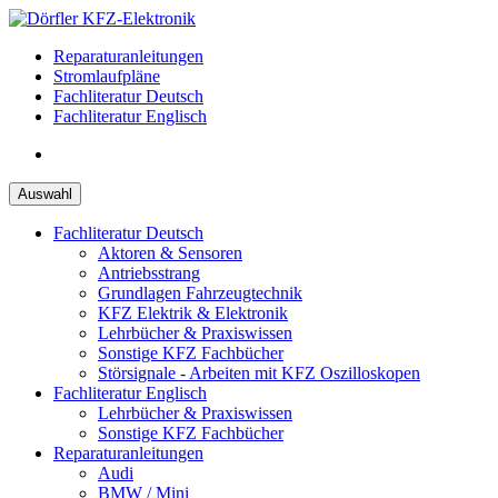
Zum
Inhalt
Reparaturanleitungen
springen
Stromlaufpläne
Fachliteratur Deutsch
Fachliteratur Englisch
Auswahl
Fachliteratur Deutsch
Aktoren & Sensoren
Antriebsstrang
Grundlagen Fahrzeugtechnik
KFZ Elektrik & Elektronik
Lehrbücher & Praxiswissen
Sonstige KFZ Fachbücher
Störsignale - Arbeiten mit KFZ Oszilloskopen
Fachliteratur Englisch
Lehrbücher & Praxiswissen
Sonstige KFZ Fachbücher
Reparaturanleitungen
Audi
BMW / Mini