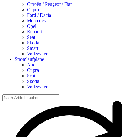
Citroën / Peugeot / Fiat
Cupra
Ford / Dacia
Mercedes
Opel
Renault
Seat
Skoda
Smart
Volkswagen
Stromlaufpläne
Audi
Cupra
Seat
Skoda
Volkswagen