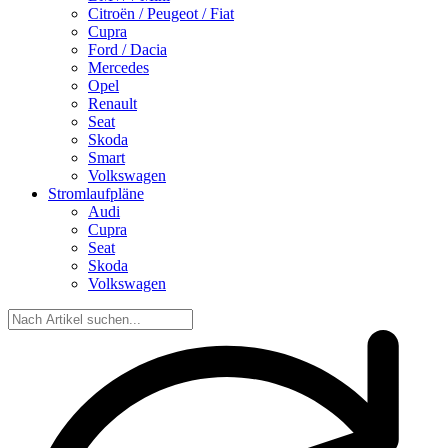
Citroën / Peugeot / Fiat
Cupra
Ford / Dacia
Mercedes
Opel
Renault
Seat
Skoda
Smart
Volkswagen
Stromlaufpläne
Audi
Cupra
Seat
Skoda
Volkswagen