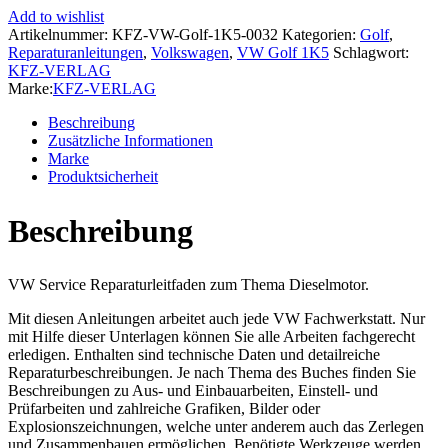
Variant
Add to wishlist
(07-
Artikelnummer:
KFZ-VW-Golf-1K5-0032
Kategorien:
Golf
,
09)
Reparaturanleitungen
,
Volkswagen
,
VW Golf 1K5
Schlagwort:
4-
KFZ-VERLAG
Zyl.
Marke:
KFZ-VERLAG
2,0l
Dieselmotor
Beschreibung
TDI
Zusätzliche Informationen
140
Marke
PS
Produktsicherheit
Reparaturanleitung
Menge
Beschreibung
VW Service Reparaturleitfaden zum Thema Dieselmotor.
Mit diesen Anleitungen arbeitet auch jede VW Fachwerkstatt. Nur
mit Hilfe dieser Unterlagen können Sie alle Arbeiten fachgerecht
erledigen. Enthalten sind technische Daten und detailreiche
Reparaturbeschreibungen. Je nach Thema des Buches finden Sie
Beschreibungen zu Aus- und Einbauarbeiten, Einstell- und
Prüfarbeiten und zahlreiche Grafiken, Bilder oder
Explosionszeichnungen, welche unter anderem auch das Zerlegen
und Zusammenbauen ermöglichen. Benötigte Werkzeuge werden