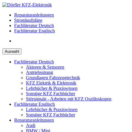
Zum
Inhalt
Reparaturanleitungen
springen
Stromlaufpläne
Fachliteratur Deutsch
Fachliteratur Englisch
Auswahl
Fachliteratur Deutsch
Aktoren & Sensoren
Antriebsstrang
Grundlagen Fahrzeugtechnik
KFZ Elektrik & Elektronik
Lehrbücher & Praxiswissen
Sonstige KFZ Fachbücher
Störsignale - Arbeiten mit KFZ Oszilloskopen
Fachliteratur Englisch
Lehrbücher & Praxiswissen
Sonstige KFZ Fachbücher
Reparaturanleitungen
Audi
BMW / Mini