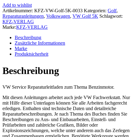
1K/5K
Add to wishlist
(08-
Artikelnummer:
KFZ-VW-Golf-5K-0033
Kategorien:
Golf
,
12)
Reparaturanleitungen
,
Volkswagen
,
VW Golf 5K
Schlagwort:
4-
KFZ-VERLAG
Zyl.
Marke:
KFZ-VERLAG
1,4l
Benzinmotor
Beschreibung
TFSI
Zusätzliche Informationen
122
Marke
PS
Produktsicherheit
Reparaturanleitung
Menge
Beschreibung
VW Service Reparaturleitfaden zum Thema Benzinmotor.
Mit diesen Anleitungen arbeitet auch jede VW Fachwerkstatt. Nur
mit Hilfe dieser Unterlagen können Sie alle Arbeiten fachgerecht
erledigen. Enthalten sind technische Daten und detailreiche
Reparaturbeschreibungen. Je nach Thema des Buches finden Sie
Beschreibungen zu Aus- und Einbauarbeiten, Einstell- und
Prüfarbeiten und zahlreiche Grafiken, Bilder oder
Explosionszeichnungen, welche unter anderem auch das Zerlegen
und Zusammenbauen ermöglichen. Benötigte Werkzeuge werden