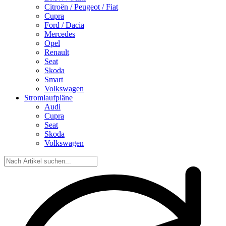
Citroën / Peugeot / Fiat
Cupra
Ford / Dacia
Mercedes
Opel
Renault
Seat
Skoda
Smart
Volkswagen
Stromlaufpläne
Audi
Cupra
Seat
Skoda
Volkswagen