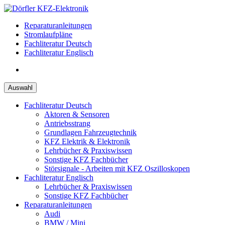
Zum
Inhalt
Reparaturanleitungen
springen
Stromlaufpläne
Fachliteratur Deutsch
Fachliteratur Englisch
Auswahl
Fachliteratur Deutsch
Aktoren & Sensoren
Antriebsstrang
Grundlagen Fahrzeugtechnik
KFZ Elektrik & Elektronik
Lehrbücher & Praxiswissen
Sonstige KFZ Fachbücher
Störsignale - Arbeiten mit KFZ Oszilloskopen
Fachliteratur Englisch
Lehrbücher & Praxiswissen
Sonstige KFZ Fachbücher
Reparaturanleitungen
Audi
BMW / Mini