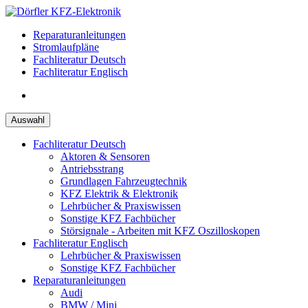
Zum
Inhalt
Reparaturanleitungen
springen
Stromlaufpläne
Fachliteratur Deutsch
Fachliteratur Englisch
Auswahl
Fachliteratur Deutsch
Aktoren & Sensoren
Antriebsstrang
Grundlagen Fahrzeugtechnik
KFZ Elektrik & Elektronik
Lehrbücher & Praxiswissen
Sonstige KFZ Fachbücher
Störsignale - Arbeiten mit KFZ Oszilloskopen
Fachliteratur Englisch
Lehrbücher & Praxiswissen
Sonstige KFZ Fachbücher
Reparaturanleitungen
Audi
BMW / Mini