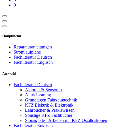
0
Hauptmenü
Reparaturanleitungen
Stromlaufpläne
Fachliteratur Deutsch
Fachliteratur Englisch
Auswahl
Fachliteratur Deutsch
Aktoren & Sensoren
Antriebsstrang
Grundlagen Fahrzeugtechnik
KFZ Elektrik & Elektronik
Lehrbücher & Praxiswissen
Sonstige KFZ Fachbücher
Störsignale - Arbeiten mit KFZ Oszilloskopen
Fachliteratur Englisch