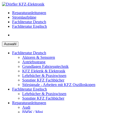
Zum
Inhalt
Reparaturanleitungen
springen
Stromlaufpläne
Fachliteratur Deutsch
Fachliteratur Englisch
Auswahl
Fachliteratur Deutsch
Aktoren & Sensoren
Antriebsstrang
Grundlagen Fahrzeugtechnik
KFZ Elektrik & Elektronik
Lehrbücher & Praxiswissen
Sonstige KFZ Fachbücher
Störsignale - Arbeiten mit KFZ Oszilloskopen
Fachliteratur Englisch
Lehrbücher & Praxiswissen
Sonstige KFZ Fachbücher
Reparaturanleitungen
Audi
BMW / Mini