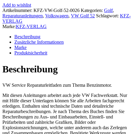
Plus
Add to wishlist
(08-
Artikelnummer:
KFZ-VW-Golf-52-0026
Kategorien:
Golf
,
14)
Reparaturanleitungen
,
Volkswagen
,
VW Golf 52
Schlagwort:
KFZ-
4-
VERLAG
Zyl.
Marke:
KFZ-VERLAG
1,4l
Benzinmotor
Beschreibung
150-
Zusätzliche Informationen
180
Marke
PS
Produktsicherheit
Reparaturanleitung
Menge
Beschreibung
VW Service Reparaturleitfaden zum Thema Benzinmotor.
Mit diesen Anleitungen arbeitet auch jede VW Fachwerkstatt. Nur
mit Hilfe dieser Unterlagen können Sie alle Arbeiten fachgerecht
erledigen. Enthalten sind technische Daten und detailreiche
Reparaturbeschreibungen. Je nach Thema des Buches finden Sie
Beschreibungen zu Aus- und Einbauarbeiten, Einstell- und
Prüfarbeiten und zahlreiche Grafiken, Bilder oder
Explosionszeichnungen, welche unter anderem auch das Zerlegen
und Zusammenbauen ermöglichen. Benötigte Werkzeuge werden