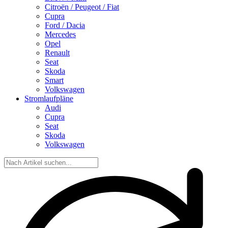
Citroën / Peugeot / Fiat
Cupra
Ford / Dacia
Mercedes
Opel
Renault
Seat
Skoda
Smart
Volkswagen
Stromlaufpläne
Audi
Cupra
Seat
Skoda
Volkswagen