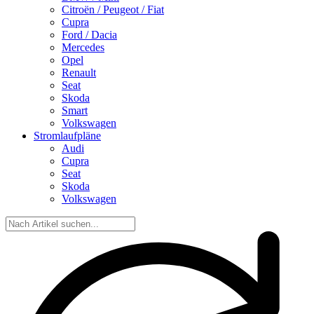
Citroën / Peugeot / Fiat
Cupra
Ford / Dacia
Mercedes
Opel
Renault
Seat
Skoda
Smart
Volkswagen
Stromlaufpläne
Audi
Cupra
Seat
Skoda
Volkswagen