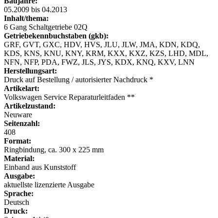
Baujahre:
05.2009 bis 04.2013
Inhalt/thema:
6 Gang Schaltgetriebe 02Q
Getriebekennbuchstaben (gkb):
GRF, GVT, GXC, HDV, HVS, JLU, JLW, JMA, KDN, KDQ,
KDS, KNS, KNU, KNY, KRM, KXX, KXZ, KZS, LHD, MDL,
NFN, NFP, PDA, FWZ, JLS, JYS, KDX, KNQ, KXV, LNN
Herstellungsart:
Druck auf Bestellung / autorisierter Nachdruck *
Artikelart:
Volkswagen Service Reparaturleitfaden **
Artikelzustand:
Neuware
Seitenzahl:
408
Format:
Ringbindung, ca. 300 x 225 mm
Material:
Einband aus Kunststoff
Ausgabe:
aktuellste lizenzierte Ausgabe
Sprache:
Deutsch
Druck: