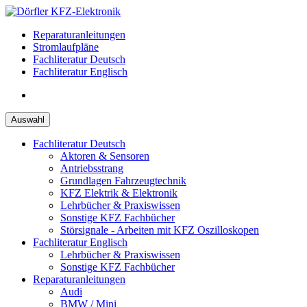
Zum
Inhalt
Reparaturanleitungen
springen
Stromlaufpläne
Fachliteratur Deutsch
Fachliteratur Englisch
Auswahl
Fachliteratur Deutsch
Aktoren & Sensoren
Antriebsstrang
Grundlagen Fahrzeugtechnik
KFZ Elektrik & Elektronik
Lehrbücher & Praxiswissen
Sonstige KFZ Fachbücher
Störsignale - Arbeiten mit KFZ Oszilloskopen
Fachliteratur Englisch
Lehrbücher & Praxiswissen
Sonstige KFZ Fachbücher
Reparaturanleitungen
Audi
BMW / Mini