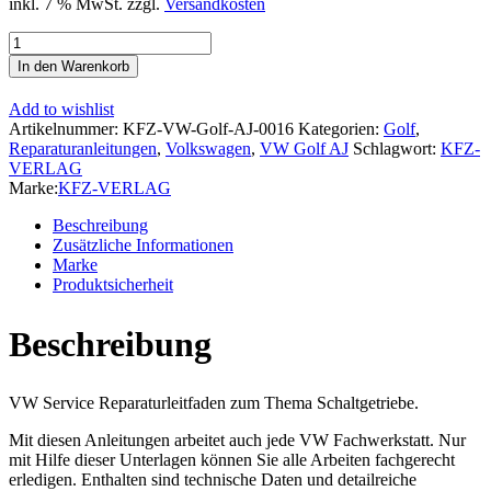
inkl. 7 % MwSt.
zzgl.
Versandkosten
VW
Golf
In den Warenkorb
6
Variant
Add to wishlist
(09-
Artikelnummer:
KFZ-VW-Golf-AJ-0016
Kategorien:
Golf
,
13)
Reparaturanleitungen
,
Volkswagen
,
VW Golf AJ
Schlagwort:
KFZ-
6
VERLAG
Gang
Marke:
KFZ-VERLAG
Schaltgetriebe
02Q
Beschreibung
Kupplung
Zusätzliche Informationen
Reparaturanleitung
Marke
Menge
Produktsicherheit
Beschreibung
VW Service Reparaturleitfaden zum Thema Schaltgetriebe.
Mit diesen Anleitungen arbeitet auch jede VW Fachwerkstatt. Nur
mit Hilfe dieser Unterlagen können Sie alle Arbeiten fachgerecht
erledigen. Enthalten sind technische Daten und detailreiche