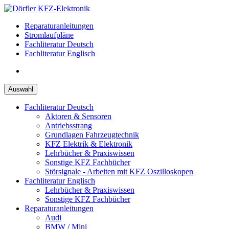
Zum
Inhalt
Reparaturanleitungen
springen
Stromlaufpläne
Fachliteratur Deutsch
Fachliteratur Englisch
Auswahl
Fachliteratur Deutsch
Aktoren & Sensoren
Antriebsstrang
Grundlagen Fahrzeugtechnik
KFZ Elektrik & Elektronik
Lehrbücher & Praxiswissen
Sonstige KFZ Fachbücher
Störsignale - Arbeiten mit KFZ Oszilloskopen
Fachliteratur Englisch
Lehrbücher & Praxiswissen
Sonstige KFZ Fachbücher
Reparaturanleitungen
Audi
BMW / Mini