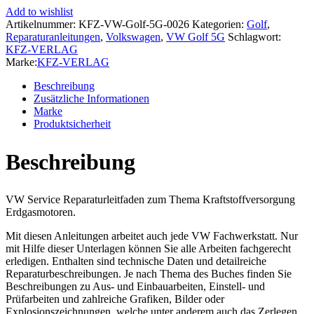
5G/AU
Add to wishlist
ab
Artikelnummer:
KFZ-VW-Golf-5G-0026
Kategorien:
Golf
,
2016
Reparaturanleitungen
,
Volkswagen
,
VW Golf 5G
Schlagwort:
Kraftstoffversorgung
KFZ-VERLAG
Erdgasmotoren
Marke:
KFZ-VERLAG
Reparaturanleitung
Menge
Beschreibung
Zusätzliche Informationen
Marke
Produktsicherheit
Beschreibung
VW Service Reparaturleitfaden zum Thema Kraftstoffversorgung
Erdgasmotoren.
Mit diesen Anleitungen arbeitet auch jede VW Fachwerkstatt. Nur
mit Hilfe dieser Unterlagen können Sie alle Arbeiten fachgerecht
erledigen. Enthalten sind technische Daten und detailreiche
Reparaturbeschreibungen. Je nach Thema des Buches finden Sie
Beschreibungen zu Aus- und Einbauarbeiten, Einstell- und
Prüfarbeiten und zahlreiche Grafiken, Bilder oder
Explosionszeichnungen, welche unter anderem auch das Zerlegen