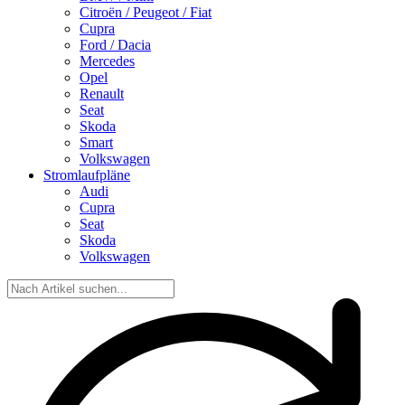
Citroën / Peugeot / Fiat
Cupra
Ford / Dacia
Mercedes
Opel
Renault
Seat
Skoda
Smart
Volkswagen
Stromlaufpläne
Audi
Cupra
Seat
Skoda
Volkswagen