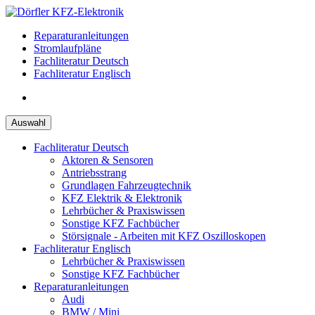
Zum
Inhalt
Reparaturanleitungen
springen
Stromlaufpläne
Fachliteratur Deutsch
Fachliteratur Englisch
Auswahl
Fachliteratur Deutsch
Aktoren & Sensoren
Antriebsstrang
Grundlagen Fahrzeugtechnik
KFZ Elektrik & Elektronik
Lehrbücher & Praxiswissen
Sonstige KFZ Fachbücher
Störsignale - Arbeiten mit KFZ Oszilloskopen
Fachliteratur Englisch
Lehrbücher & Praxiswissen
Sonstige KFZ Fachbücher
Reparaturanleitungen
Audi
BMW / Mini