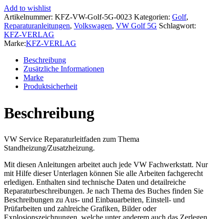
Typ
Add to wishlist
5G/AU
Artikelnummer:
KFZ-VW-Golf-5G-0023
Kategorien:
Golf
,
ab
Reparaturanleitungen
,
Volkswagen
,
VW Golf 5G
Schlagwort:
2012
KFZ-VERLAG
Standheizung
Marke:
KFZ-VERLAG
Zusatzheizung
Reparaturanleitung
Beschreibung
Menge
Zusätzliche Informationen
Marke
Produktsicherheit
Beschreibung
VW Service Reparaturleitfaden zum Thema
Standheizung/Zusatzheizung.
Mit diesen Anleitungen arbeitet auch jede VW Fachwerkstatt. Nur
mit Hilfe dieser Unterlagen können Sie alle Arbeiten fachgerecht
erledigen. Enthalten sind technische Daten und detailreiche
Reparaturbeschreibungen. Je nach Thema des Buches finden Sie
Beschreibungen zu Aus- und Einbauarbeiten, Einstell- und
Prüfarbeiten und zahlreiche Grafiken, Bilder oder
Explosionszeichnungen, welche unter anderem auch das Zerlegen