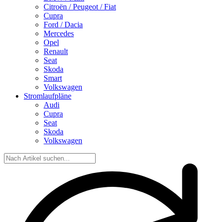
Citroën / Peugeot / Fiat
Cupra
Ford / Dacia
Mercedes
Opel
Renault
Seat
Skoda
Smart
Volkswagen
Stromlaufpläne
Audi
Cupra
Seat
Skoda
Volkswagen