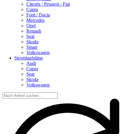
Citroën / Peugeot / Fiat
Cupra
Ford / Dacia
Mercedes
Opel
Renault
Seat
Skoda
Smart
Volkswagen
Stromlaufpläne
Audi
Cupra
Seat
Skoda
Volkswagen