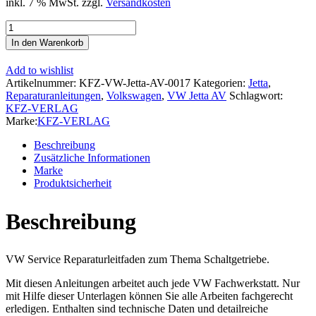
inkl. 7 % MwSt.
zzgl.
Versandkosten
VW
Jetta
In den Warenkorb
6
Typ
Add to wishlist
AV
Artikelnummer:
KFZ-VW-Jetta-AV-0017
Kategorien:
Jetta
,
(14-
Reparaturanleitungen
,
Volkswagen
,
VW Jetta AV
Schlagwort:
18)
KFZ-VERLAG
6
Marke:
KFZ-VERLAG
Gang
Schaltgetriebe
Beschreibung
Kupplung
Zusätzliche Informationen
02S
Marke
Reparaturanleitung
Produktsicherheit
Menge
Beschreibung
VW Service Reparaturleitfaden zum Thema Schaltgetriebe.
Mit diesen Anleitungen arbeitet auch jede VW Fachwerkstatt. Nur
mit Hilfe dieser Unterlagen können Sie alle Arbeiten fachgerecht
erledigen. Enthalten sind technische Daten und detailreiche