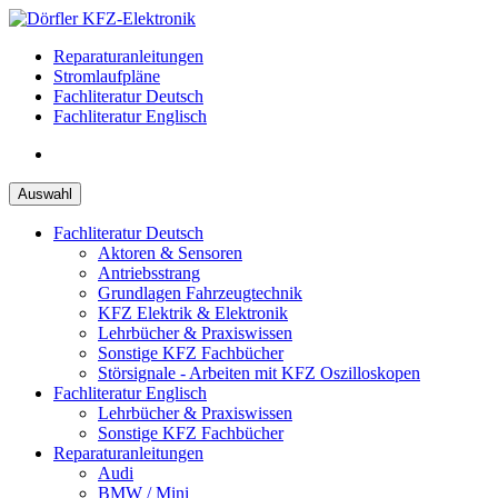
Zum
Inhalt
Reparaturanleitungen
springen
Stromlaufpläne
Fachliteratur Deutsch
Fachliteratur Englisch
Auswahl
Fachliteratur Deutsch
Aktoren & Sensoren
Antriebsstrang
Grundlagen Fahrzeugtechnik
KFZ Elektrik & Elektronik
Lehrbücher & Praxiswissen
Sonstige KFZ Fachbücher
Störsignale - Arbeiten mit KFZ Oszilloskopen
Fachliteratur Englisch
Lehrbücher & Praxiswissen
Sonstige KFZ Fachbücher
Reparaturanleitungen
Audi
BMW / Mini