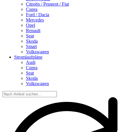
Citroën / Peugeot / Fiat
Cupra
Ford / Dacia
Mercedes
Opel
Renault
Seat
Skoda
Smart
Volkswagen
Stromlaufpläne
Audi
Cupra
Seat
Skoda
Volkswagen