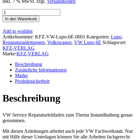
inkl. 7 % MwSt.
zzgl.
Versandkosten
VW
Lupo
In den Warenkorb
3L
Typ
Add to wishlist
6E
Artikelnummer:
KFZ-VW-Lupo-6E-0001
Kategorien:
Lupo
,
1998-
Reparaturanleitungen
,
Volkswagen
,
VW Lupo 6E
Schlagwort:
2006
KFZ-VERLAG
Instandhaltung
Marke:
KFZ-VERLAG
Inspektion
Wartung
Beschreibung
Reparaturanleitung
Zusätzliche Informationen
Menge
Marke
Produktsicherheit
Beschreibung
VW Service Reparaturleitfaden zum Thema Instandhaltung genau
genommen.
Mit diesen Anleitungen arbeitet auch jede VW Fachwerkstatt. Nur
mit Hilfe dieser Unterlagen können Sie alle Arbeiten fachgerecht