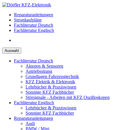
Zum
Inhalt
Reparaturanleitungen
springen
Stromlaufpläne
Fachliteratur Deutsch
Fachliteratur Englisch
Auswahl
Fachliteratur Deutsch
Aktoren & Sensoren
Antriebsstrang
Grundlagen Fahrzeugtechnik
KFZ Elektrik & Elektronik
Lehrbücher & Praxiswissen
Sonstige KFZ Fachbücher
Störsignale - Arbeiten mit KFZ Oszilloskopen
Fachliteratur Englisch
Lehrbücher & Praxiswissen
Sonstige KFZ Fachbücher
Reparaturanleitungen
Audi
BMW / Mini