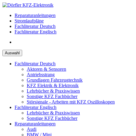
Zum
Inhalt
Reparaturanleitungen
springen
Stromlaufpläne
Fachliteratur Deutsch
Fachliteratur Englisch
Auswahl
Fachliteratur Deutsch
Aktoren & Sensoren
Antriebsstrang
Grundlagen Fahrzeugtechnik
KFZ Elektrik & Elektronik
Lehrbücher & Praxiswissen
Sonstige KFZ Fachbücher
Störsignale - Arbeiten mit KFZ Oszilloskopen
Fachliteratur Englisch
Lehrbücher & Praxiswissen
Sonstige KFZ Fachbücher
Reparaturanleitungen
Audi
BMW / Mini