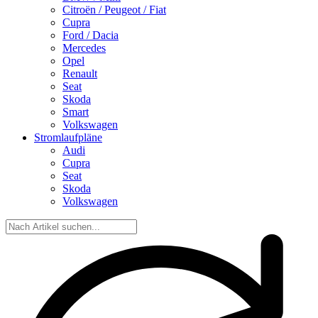
Citroën / Peugeot / Fiat
Cupra
Ford / Dacia
Mercedes
Opel
Renault
Seat
Skoda
Smart
Volkswagen
Stromlaufpläne
Audi
Cupra
Seat
Skoda
Volkswagen