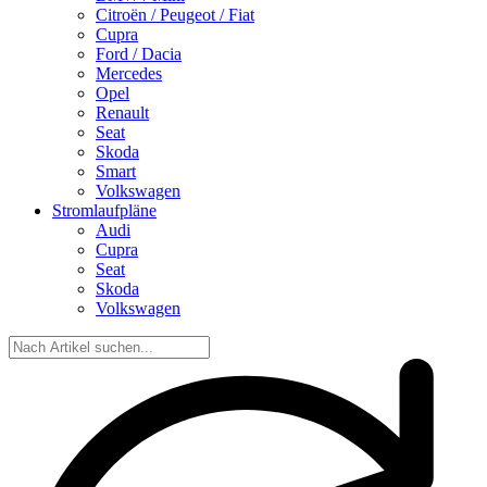
Citroën / Peugeot / Fiat
Cupra
Ford / Dacia
Mercedes
Opel
Renault
Seat
Skoda
Smart
Volkswagen
Stromlaufpläne
Audi
Cupra
Seat
Skoda
Volkswagen