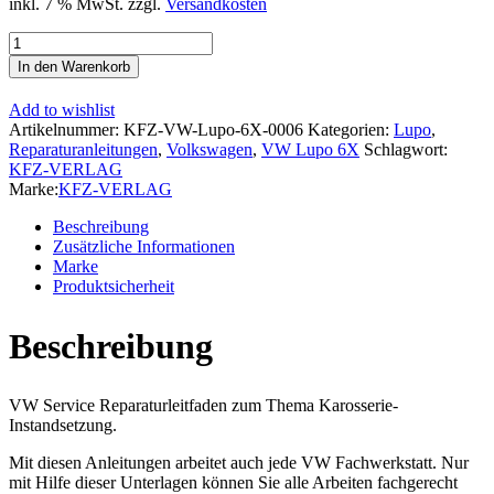
inkl. 7 % MwSt.
zzgl.
Versandkosten
VW
Lupo
In den Warenkorb
Typ
6X
Add to wishlist
1998-
Artikelnummer:
KFZ-VW-Lupo-6X-0006
Kategorien:
Lupo
,
2006
Reparaturanleitungen
,
Volkswagen
,
VW Lupo 6X
Schlagwort:
Karosserie
KFZ-VERLAG
Unfall
Marke:
KFZ-VERLAG
Instandsetzung
Reparaturanleitung
Beschreibung
Menge
Zusätzliche Informationen
Marke
Produktsicherheit
Beschreibung
VW Service Reparaturleitfaden zum Thema Karosserie-
Instandsetzung.
Mit diesen Anleitungen arbeitet auch jede VW Fachwerkstatt. Nur
mit Hilfe dieser Unterlagen können Sie alle Arbeiten fachgerecht