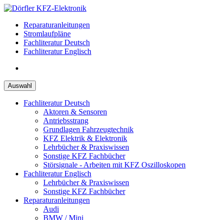
Zum
Inhalt
Reparaturanleitungen
springen
Stromlaufpläne
Fachliteratur Deutsch
Fachliteratur Englisch
Auswahl
Fachliteratur Deutsch
Aktoren & Sensoren
Antriebsstrang
Grundlagen Fahrzeugtechnik
KFZ Elektrik & Elektronik
Lehrbücher & Praxiswissen
Sonstige KFZ Fachbücher
Störsignale - Arbeiten mit KFZ Oszilloskopen
Fachliteratur Englisch
Lehrbücher & Praxiswissen
Sonstige KFZ Fachbücher
Reparaturanleitungen
Audi
BMW / Mini