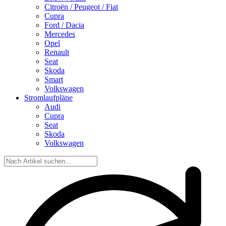
Citroën / Peugeot / Fiat
Cupra
Ford / Dacia
Mercedes
Opel
Renault
Seat
Skoda
Smart
Volkswagen
Stromlaufpläne
Audi
Cupra
Seat
Skoda
Volkswagen