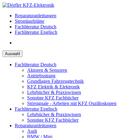
Zum
Inhalt
Reparaturanleitungen
springen
Stromlaufpläne
Fachliteratur Deutsch
Fachliteratur Englisch
Auswahl
Fachliteratur Deutsch
Aktoren & Sensoren
Antriebsstrang
Grundlagen Fahrzeugtechnik
KFZ Elektrik & Elektronik
Lehrbücher & Praxiswissen
Sonstige KFZ Fachbücher
Störsignale - Arbeiten mit KFZ Oszilloskopen
Fachliteratur Englisch
Lehrbücher & Praxiswissen
Sonstige KFZ Fachbücher
Reparaturanleitungen
Audi
BMW / Mini