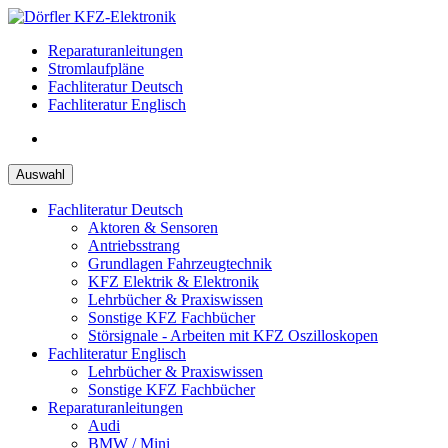
Zum
Inhalt
Reparaturanleitungen
springen
Stromlaufpläne
Fachliteratur Deutsch
Fachliteratur Englisch
Auswahl
Fachliteratur Deutsch
Aktoren & Sensoren
Antriebsstrang
Grundlagen Fahrzeugtechnik
KFZ Elektrik & Elektronik
Lehrbücher & Praxiswissen
Sonstige KFZ Fachbücher
Störsignale - Arbeiten mit KFZ Oszilloskopen
Fachliteratur Englisch
Lehrbücher & Praxiswissen
Sonstige KFZ Fachbücher
Reparaturanleitungen
Audi
BMW / Mini