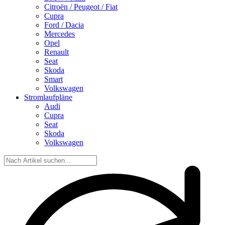
Citroën / Peugeot / Fiat
Cupra
Ford / Dacia
Mercedes
Opel
Renault
Seat
Skoda
Smart
Volkswagen
Stromlaufpläne
Audi
Cupra
Seat
Skoda
Volkswagen