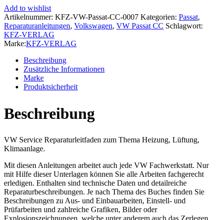
35
Add to wishlist
2008-
Artikelnummer:
KFZ-VW-Passat-CC-0007
Kategorien:
Passat
,
2016
Reparaturanleitungen
,
Volkswagen
,
VW Passat CC
Schlagwort:
Heizung
KFZ-VERLAG
Belüftung
Marke:
KFZ-VERLAG
Klimaanlage
Reparaturanleitung
Beschreibung
Menge
Zusätzliche Informationen
Marke
Produktsicherheit
Beschreibung
VW Service Reparaturleitfaden zum Thema Heizung, Lüftung,
Klimaanlage.
Mit diesen Anleitungen arbeitet auch jede VW Fachwerkstatt. Nur
mit Hilfe dieser Unterlagen können Sie alle Arbeiten fachgerecht
erledigen. Enthalten sind technische Daten und detailreiche
Reparaturbeschreibungen. Je nach Thema des Buches finden Sie
Beschreibungen zu Aus- und Einbauarbeiten, Einstell- und
Prüfarbeiten und zahlreiche Grafiken, Bilder oder
Explosionszeichnungen, welche unter anderem auch das Zerlegen