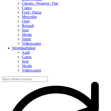
Citroën / Peugeot / Fiat
Cupra
Ford / Dacia
Mercedes
Opel
Renault
Seat
Skoda
Smart
Volkswagen
Stromlaufpläne
Audi
Cupra
Seat
Skoda
Volkswagen