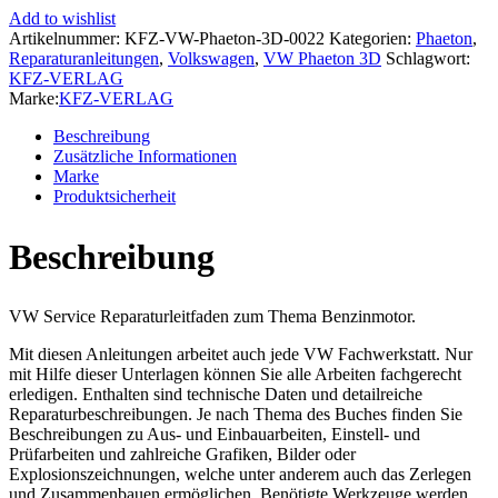
(01-
Add to wishlist
16)
Artikelnummer:
KFZ-VW-Phaeton-3D-0022
Kategorien:
Phaeton
,
6-
Reparaturanleitungen
,
Volkswagen
,
VW Phaeton 3D
Schlagwort:
Zyl.
KFZ-VERLAG
3,0l
Marke:
KFZ-VERLAG
3,6l
Benzinmotor
Beschreibung
250-
Zusätzliche Informationen
280
Marke
PS
Produktsicherheit
Reparaturanleitung
Menge
Beschreibung
VW Service Reparaturleitfaden zum Thema Benzinmotor.
Mit diesen Anleitungen arbeitet auch jede VW Fachwerkstatt. Nur
mit Hilfe dieser Unterlagen können Sie alle Arbeiten fachgerecht
erledigen. Enthalten sind technische Daten und detailreiche
Reparaturbeschreibungen. Je nach Thema des Buches finden Sie
Beschreibungen zu Aus- und Einbauarbeiten, Einstell- und
Prüfarbeiten und zahlreiche Grafiken, Bilder oder
Explosionszeichnungen, welche unter anderem auch das Zerlegen
und Zusammenbauen ermöglichen. Benötigte Werkzeuge werden