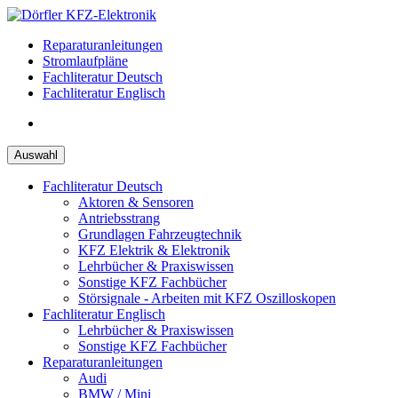
Zum
Inhalt
Reparaturanleitungen
springen
Stromlaufpläne
Fachliteratur Deutsch
Fachliteratur Englisch
Auswahl
Fachliteratur Deutsch
Aktoren & Sensoren
Antriebsstrang
Grundlagen Fahrzeugtechnik
KFZ Elektrik & Elektronik
Lehrbücher & Praxiswissen
Sonstige KFZ Fachbücher
Störsignale - Arbeiten mit KFZ Oszilloskopen
Fachliteratur Englisch
Lehrbücher & Praxiswissen
Sonstige KFZ Fachbücher
Reparaturanleitungen
Audi
BMW / Mini