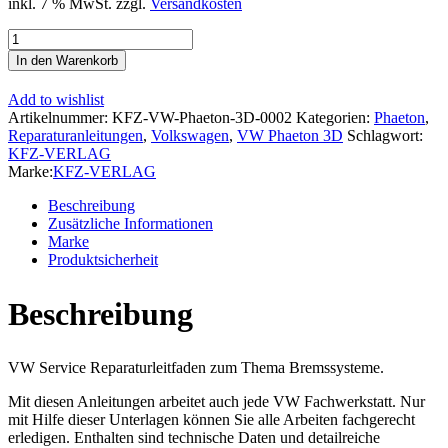
inkl. 7 % MwSt.
zzgl.
Versandkosten
VW
Phaeton
In den Warenkorb
Typ
3D
Add to wishlist
2001-
Artikelnummer:
KFZ-VW-Phaeton-3D-0002
Kategorien:
Phaeton
,
2016
Reparaturanleitungen
,
Volkswagen
,
VW Phaeton 3D
Schlagwort:
Bremsanlagen
KFZ-VERLAG
Bremsen
Marke:
KFZ-VERLAG
System
Reparaturanleitung
Beschreibung
Menge
Zusätzliche Informationen
Marke
Produktsicherheit
Beschreibung
VW Service Reparaturleitfaden zum Thema Bremssysteme.
Mit diesen Anleitungen arbeitet auch jede VW Fachwerkstatt. Nur
mit Hilfe dieser Unterlagen können Sie alle Arbeiten fachgerecht
erledigen. Enthalten sind technische Daten und detailreiche