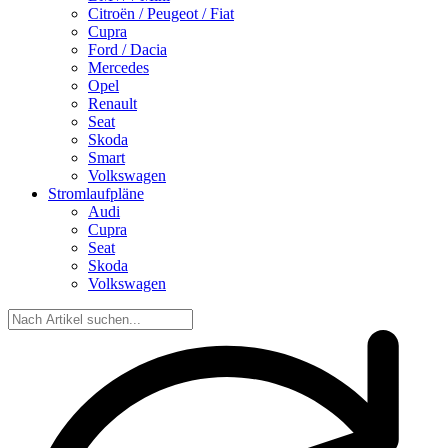
Citroën / Peugeot / Fiat
Cupra
Ford / Dacia
Mercedes
Opel
Renault
Seat
Skoda
Smart
Volkswagen
Stromlaufpläne
Audi
Cupra
Seat
Skoda
Volkswagen