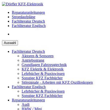
Zum
Inhalt
Reparaturanleitungen
springen
Stromlaufpläne
Fachliteratur Deutsch
Fachliteratur Englisch
Auswahl
Fachliteratur Deutsch
Aktoren & Sensoren
Antriebsstrang
Grundlagen Fahrzeugtechnik
KFZ Elektrik & Elektronik
Lehrbücher & Praxiswissen
Sonstige KFZ Fachbücher
Störsignale - Arbeiten mit KFZ Oszilloskopen
Fachliteratur Englisch
Lehrbücher & Praxiswissen
Sonstige KFZ Fachbücher
Reparaturanleitungen
Audi
BMW / Mini