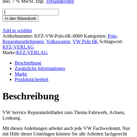
inkl. 7 % MwSt.
zzgl.
Versandkosten
VW
Polo
In den Warenkorb
3
6K
Add to wishlist
Variant
Artikelnummer:
KFZ-VW-Polo-6K-0009
Kategorien:
Polo
,
1997-
Reparaturanleitungen
,
Volkswagen
,
VW Polo 6K
Schlagwort:
2001
KFZ-VERLAG
Fahrwerk
Marke:
KFZ-VERLAG
Achsen
Lenkung
Beschreibung
Reparaturanleitung
Zusätzliche Informationen
Menge
Marke
Produktsicherheit
Beschreibung
VW Service Reparaturleitfaden zum Thema Fahrwerk, Achsen,
Lenkung.
Mit diesen Anleitungen arbeitet auch jede VW Fachwerkstatt. Nur
mit Hilfe dieser Unterlagen können Sie alle Arbeiten fachgerecht