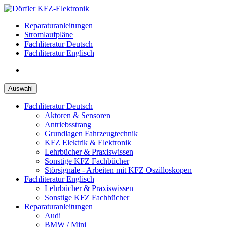
Zum
Inhalt
Reparaturanleitungen
springen
Stromlaufpläne
Fachliteratur Deutsch
Fachliteratur Englisch
Auswahl
Fachliteratur Deutsch
Aktoren & Sensoren
Antriebsstrang
Grundlagen Fahrzeugtechnik
KFZ Elektrik & Elektronik
Lehrbücher & Praxiswissen
Sonstige KFZ Fachbücher
Störsignale - Arbeiten mit KFZ Oszilloskopen
Fachliteratur Englisch
Lehrbücher & Praxiswissen
Sonstige KFZ Fachbücher
Reparaturanleitungen
Audi
BMW / Mini