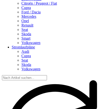
Citroën / Peugeot / Fiat
Cupra
Ford / Dacia
Mercedes
Opel
Renault
Seat
Skoda
Smart
Volkswagen
Stromlaufpläne
Audi
Cupra
Seat
Skoda
Volkswagen