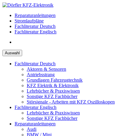
Zum
Inhalt
Reparaturanleitungen
springen
Stromlaufpläne
Fachliteratur Deutsch
Fachliteratur Englisch
Auswahl
Fachliteratur Deutsch
Aktoren & Sensoren
Antriebsstrang
Grundlagen Fahrzeugtechnik
KFZ Elektrik & Elektronik
Lehrbücher & Praxiswissen
Sonstige KFZ Fachbücher
Störsignale - Arbeiten mit KFZ Oszilloskopen
Fachliteratur Englisch
Lehrbücher & Praxiswissen
Sonstige KFZ Fachbücher
Reparaturanleitungen
Audi
BMW / Mini