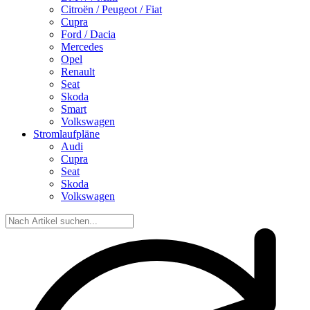
Citroën / Peugeot / Fiat
Cupra
Ford / Dacia
Mercedes
Opel
Renault
Seat
Skoda
Smart
Volkswagen
Stromlaufpläne
Audi
Cupra
Seat
Skoda
Volkswagen