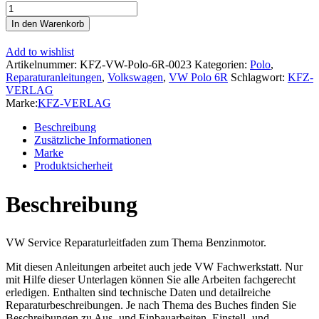
VW
Polo
In den Warenkorb
5
6R
Add to wishlist
R-
Artikelnummer:
KFZ-VW-Polo-6R-0023
Kategorien:
Polo
,
Line
Reparaturanleitungen
,
Volkswagen
,
VW Polo 6R
Schlagwort:
KFZ-
(09-
VERLAG
14)
Marke:
KFZ-VERLAG
4-
Zyl.
Beschreibung
1,4l
Zusätzliche Informationen
Benzinmotor
Marke
82
Produktsicherheit
PS
Reparaturanleitung
Beschreibung
Menge
VW Service Reparaturleitfaden zum Thema Benzinmotor.
Mit diesen Anleitungen arbeitet auch jede VW Fachwerkstatt. Nur
mit Hilfe dieser Unterlagen können Sie alle Arbeiten fachgerecht
erledigen. Enthalten sind technische Daten und detailreiche
Reparaturbeschreibungen. Je nach Thema des Buches finden Sie
Beschreibungen zu Aus- und Einbauarbeiten, Einstell- und