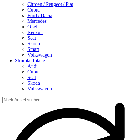
Citroën / Peugeot / Fiat
Cupra
Ford / Dacia
Mercedes
Opel
Renault
Seat
Skoda
Smart
Volkswagen
Stromlaufpläne
Audi
Cupra
Seat
Skoda
Volkswagen