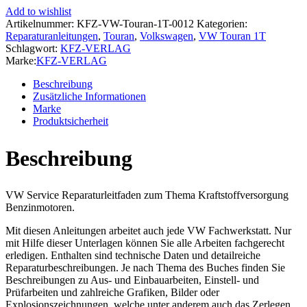
1T
Add to wishlist
2003-
Artikelnummer:
KFZ-VW-Touran-1T-0012
Kategorien:
2015
Reparaturanleitungen
,
Touran
,
Volkswagen
,
VW Touran 1T
Kraftstoffversorgung
Schlagwort:
KFZ-VERLAG
Benzinmotoren
Marke:
KFZ-VERLAG
Reparaturanleitung
Menge
Beschreibung
Zusätzliche Informationen
Marke
Produktsicherheit
Beschreibung
VW Service Reparaturleitfaden zum Thema Kraftstoffversorgung
Benzinmotoren.
Mit diesen Anleitungen arbeitet auch jede VW Fachwerkstatt. Nur
mit Hilfe dieser Unterlagen können Sie alle Arbeiten fachgerecht
erledigen. Enthalten sind technische Daten und detailreiche
Reparaturbeschreibungen. Je nach Thema des Buches finden Sie
Beschreibungen zu Aus- und Einbauarbeiten, Einstell- und
Prüfarbeiten und zahlreiche Grafiken, Bilder oder
Explosionszeichnungen, welche unter anderem auch das Zerlegen