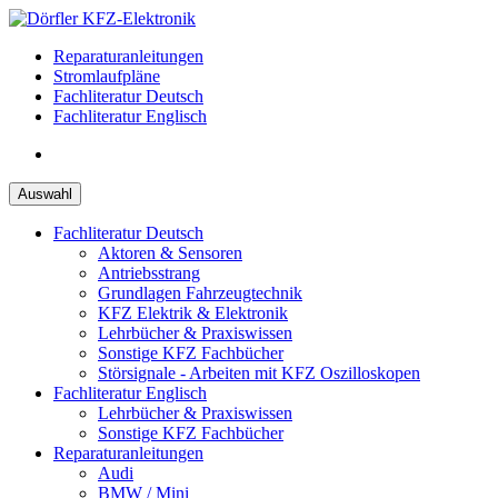
Zum
Inhalt
Reparaturanleitungen
springen
Stromlaufpläne
Fachliteratur Deutsch
Fachliteratur Englisch
Auswahl
Fachliteratur Deutsch
Aktoren & Sensoren
Antriebsstrang
Grundlagen Fahrzeugtechnik
KFZ Elektrik & Elektronik
Lehrbücher & Praxiswissen
Sonstige KFZ Fachbücher
Störsignale - Arbeiten mit KFZ Oszilloskopen
Fachliteratur Englisch
Lehrbücher & Praxiswissen
Sonstige KFZ Fachbücher
Reparaturanleitungen
Audi
BMW / Mini