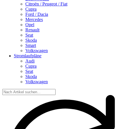
Citroën / Peugeot / Fiat
Cupra
Ford / Dacia
Mercedes
Opel
Renault
Seat
Skoda
Smart
Volkswagen
Stromlaufpläne
Audi
Cupra
Seat
Skoda
Volkswagen