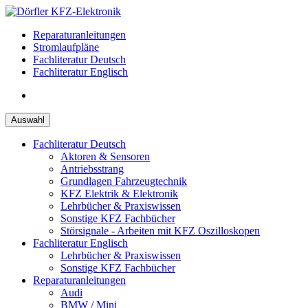
Zum
Inhalt
Reparaturanleitungen
springen
Stromlaufpläne
Fachliteratur Deutsch
Fachliteratur Englisch
Auswahl
Fachliteratur Deutsch
Aktoren & Sensoren
Antriebsstrang
Grundlagen Fahrzeugtechnik
KFZ Elektrik & Elektronik
Lehrbücher & Praxiswissen
Sonstige KFZ Fachbücher
Störsignale - Arbeiten mit KFZ Oszilloskopen
Fachliteratur Englisch
Lehrbücher & Praxiswissen
Sonstige KFZ Fachbücher
Reparaturanleitungen
Audi
BMW / Mini