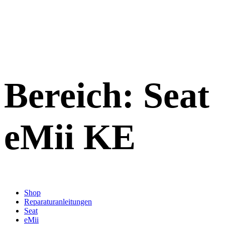
Bereich:
Seat
eMii KE
Shop
Reparaturanleitungen
Seat
eMii