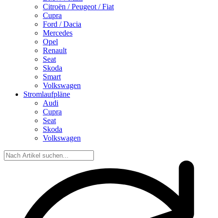
Citroën / Peugeot / Fiat
Cupra
Ford / Dacia
Mercedes
Opel
Renault
Seat
Skoda
Smart
Volkswagen
Stromlaufpläne
Audi
Cupra
Seat
Skoda
Volkswagen