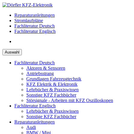
Zum
Inhalt
Reparaturanleitungen
springen
Stromlaufpläne
Fachliteratur Deutsch
Fachliteratur Englisch
Auswahl
Fachliteratur Deutsch
Aktoren & Sensoren
Antriebsstrang
Grundlagen Fahrzeugtechnik
KFZ Elektrik & Elektronik
Lehrbücher & Praxiswissen
Sonstige KFZ Fachbücher
Störsignale - Arbeiten mit KFZ Oszilloskopen
Fachliteratur Englisch
Lehrbücher & Praxiswissen
Sonstige KFZ Fachbücher
Reparaturanleitungen
Audi
BMW / Mini