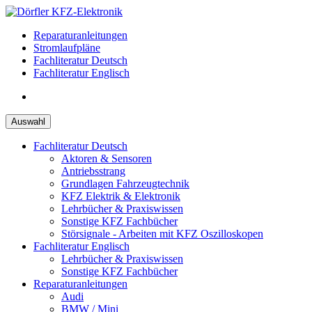
Zum
Inhalt
Reparaturanleitungen
springen
Stromlaufpläne
Fachliteratur Deutsch
Fachliteratur Englisch
Auswahl
Fachliteratur Deutsch
Aktoren & Sensoren
Antriebsstrang
Grundlagen Fahrzeugtechnik
KFZ Elektrik & Elektronik
Lehrbücher & Praxiswissen
Sonstige KFZ Fachbücher
Störsignale - Arbeiten mit KFZ Oszilloskopen
Fachliteratur Englisch
Lehrbücher & Praxiswissen
Sonstige KFZ Fachbücher
Reparaturanleitungen
Audi
BMW / Mini