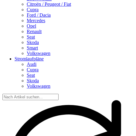
Citroën / Peugeot / Fiat
Cupra
Ford / Dacia
Mercedes
Opel
Renault
Seat
Skoda
Smart
Volkswagen
Stromlaufpläne
Audi
Cupra
Seat
Skoda
Volkswagen