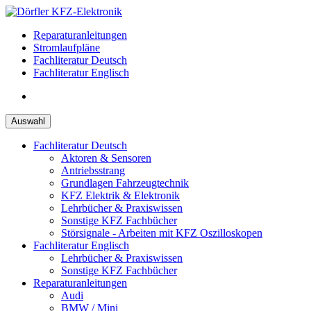
Zum
Inhalt
Reparaturanleitungen
springen
Stromlaufpläne
Fachliteratur Deutsch
Fachliteratur Englisch
Auswahl
Fachliteratur Deutsch
Aktoren & Sensoren
Antriebsstrang
Grundlagen Fahrzeugtechnik
KFZ Elektrik & Elektronik
Lehrbücher & Praxiswissen
Sonstige KFZ Fachbücher
Störsignale - Arbeiten mit KFZ Oszilloskopen
Fachliteratur Englisch
Lehrbücher & Praxiswissen
Sonstige KFZ Fachbücher
Reparaturanleitungen
Audi
BMW / Mini