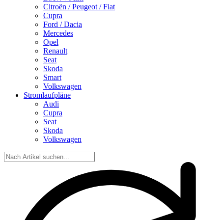
Citroën / Peugeot / Fiat
Cupra
Ford / Dacia
Mercedes
Opel
Renault
Seat
Skoda
Smart
Volkswagen
Stromlaufpläne
Audi
Cupra
Seat
Skoda
Volkswagen