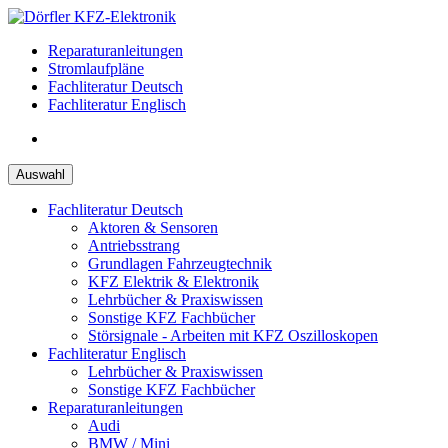
Zum
Inhalt
Reparaturanleitungen
springen
Stromlaufpläne
Fachliteratur Deutsch
Fachliteratur Englisch
Auswahl
Fachliteratur Deutsch
Aktoren & Sensoren
Antriebsstrang
Grundlagen Fahrzeugtechnik
KFZ Elektrik & Elektronik
Lehrbücher & Praxiswissen
Sonstige KFZ Fachbücher
Störsignale - Arbeiten mit KFZ Oszilloskopen
Fachliteratur Englisch
Lehrbücher & Praxiswissen
Sonstige KFZ Fachbücher
Reparaturanleitungen
Audi
BMW / Mini