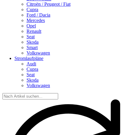
Citroën / Peugeot / Fiat
Cupra
Ford / Dacia
Mercedes
Opel
Renault
Seat
Skoda
Smart
Volkswagen
Stromlaufpläne
Audi
Cupra
Seat
Skoda
Volkswagen