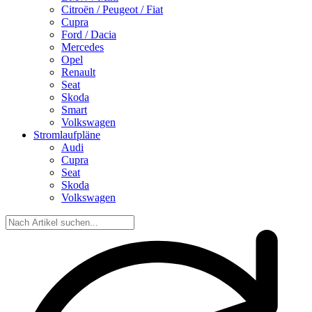
Citroën / Peugeot / Fiat
Cupra
Ford / Dacia
Mercedes
Opel
Renault
Seat
Skoda
Smart
Volkswagen
Stromlaufpläne
Audi
Cupra
Seat
Skoda
Volkswagen