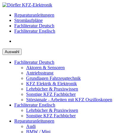
Zum
Inhalt
Reparaturanleitungen
springen
Stromlaufpläne
Fachliteratur Deutsch
Fachliteratur Englisch
Auswahl
Fachliteratur Deutsch
Aktoren & Sensoren
Antriebsstrang
Grundlagen Fahrzeugtechnik
KFZ Elektrik & Elektronik
Lehrbücher & Praxiswissen
Sonstige KFZ Fachbücher
Störsignale - Arbeiten mit KFZ Oszilloskopen
Fachliteratur Englisch
Lehrbücher & Praxiswissen
Sonstige KFZ Fachbücher
Reparaturanleitungen
Audi
BMW / Mini