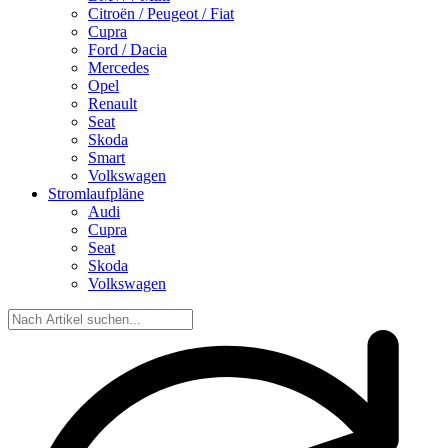
Citroën / Peugeot / Fiat
Cupra
Ford / Dacia
Mercedes
Opel
Renault
Seat
Skoda
Smart
Volkswagen
Stromlaufpläne
Audi
Cupra
Seat
Skoda
Volkswagen