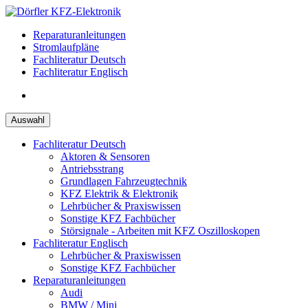
Zum
Inhalt
Reparaturanleitungen
springen
Stromlaufpläne
Fachliteratur Deutsch
Fachliteratur Englisch
Auswahl
Fachliteratur Deutsch
Aktoren & Sensoren
Antriebsstrang
Grundlagen Fahrzeugtechnik
KFZ Elektrik & Elektronik
Lehrbücher & Praxiswissen
Sonstige KFZ Fachbücher
Störsignale - Arbeiten mit KFZ Oszilloskopen
Fachliteratur Englisch
Lehrbücher & Praxiswissen
Sonstige KFZ Fachbücher
Reparaturanleitungen
Audi
BMW / Mini