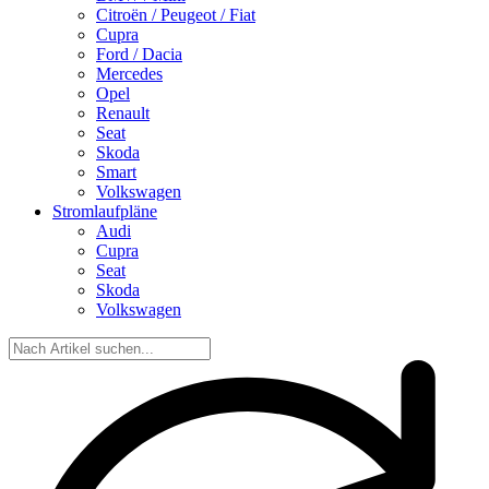
Citroën / Peugeot / Fiat
Cupra
Ford / Dacia
Mercedes
Opel
Renault
Seat
Skoda
Smart
Volkswagen
Stromlaufpläne
Audi
Cupra
Seat
Skoda
Volkswagen