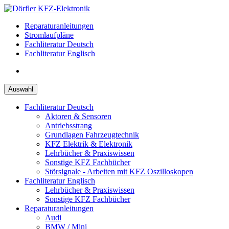
Zum
Inhalt
Reparaturanleitungen
springen
Stromlaufpläne
Fachliteratur Deutsch
Fachliteratur Englisch
Auswahl
Fachliteratur Deutsch
Aktoren & Sensoren
Antriebsstrang
Grundlagen Fahrzeugtechnik
KFZ Elektrik & Elektronik
Lehrbücher & Praxiswissen
Sonstige KFZ Fachbücher
Störsignale - Arbeiten mit KFZ Oszilloskopen
Fachliteratur Englisch
Lehrbücher & Praxiswissen
Sonstige KFZ Fachbücher
Reparaturanleitungen
Audi
BMW / Mini