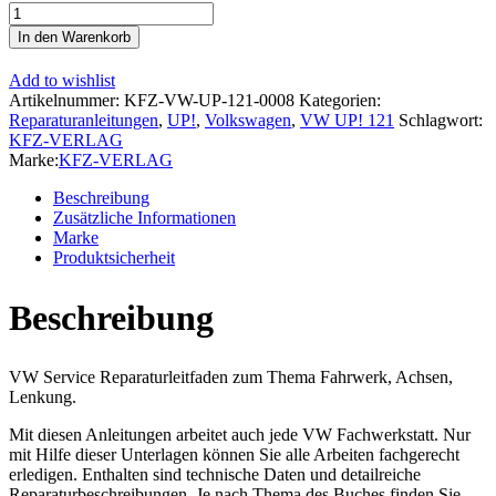
VW
Up!
In den Warenkorb
Typ
121
Add to wishlist
2011-
Artikelnummer:
KFZ-VW-UP-121-0008
Kategorien:
2016
Reparaturanleitungen
,
UP!
,
Volkswagen
,
VW UP! 121
Schlagwort:
Fahrwerk
KFZ-VERLAG
Achsen
Marke:
KFZ-VERLAG
Lenkung
Reparaturanleitung
Beschreibung
Menge
Zusätzliche Informationen
Marke
Produktsicherheit
Beschreibung
VW Service Reparaturleitfaden zum Thema Fahrwerk, Achsen,
Lenkung.
Mit diesen Anleitungen arbeitet auch jede VW Fachwerkstatt. Nur
mit Hilfe dieser Unterlagen können Sie alle Arbeiten fachgerecht
erledigen. Enthalten sind technische Daten und detailreiche
Reparaturbeschreibungen. Je nach Thema des Buches finden Sie